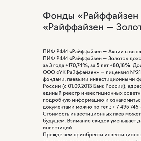
Фонды «Райффайзен 
«Райффайзен — Золо
ПИФ РФИ «Райффайзен — Акции с выплатой
ПИФ РФИ «Райффайзен — Золото» доходнос
за 3 года +170,74%, за 5 лет +80,18%. 
ООО «УК Райффайзен» — лицензия №21-
фондами, паевыми инвестиционными ф
России (с 01.09.2013 Банк России), адре
единый реестр инвестиционных советни
подробную информацию и ознакомиться
документами можно по тел.: + 7 495 745-5
Стоимость инвестиционных паев может 
будущем. Взимание скидок уменьшает д
инвестиций.
Прежде чем приобрести инвестиционны