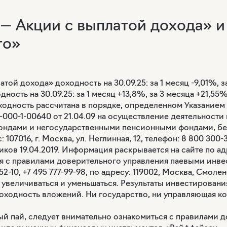
— Акции с выплатой дохода»
то»
 дохода» доходность на 30.09.25: за 1 месяц -9,01%, за
ть на 30.09.25: за 1 месяц +13,8%, за 3 месяца +21,55%, 
Доходность рассчитана в порядке, определенном Указанием 
000-1-00640 от 21.04.09 на осуществление деятельност
ондами и негосударственными пенсионными фондами, бе
с: 107016, г. Москва, ул. Неглинная, 12, телефон: 8 800 30
ков 19.04.2019. Информация раскрывается на сайте по ад
 с правилами доверительного управления паевыми инв
2-10, +7 495 777-99-98, по адресу: 119002, Москва, Смолен
увеличиваться и уменьшаться. Результаты инвестирован
оходность вложений. Ни государство, ни управляющая ко
й пай, следует внимательно ознакомиться с правилами 