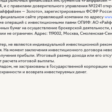
онда рыночных финансовых инструментов «Райффайзен — 
4, и с правилами доверительного управления №2241 отк
йффайзен — Золото», зарегистрированных ФСФР России 08
 официальном сайте управляющей компании по адресу
www.
ение операций с инвестиционными паями ОПИФ: АО «Райф
нных бумаг на осуществление брокерской деятельности
ии не ограничен. Адрес: 119002, Москва, Смоленская-Сенная
тер, не являются индивидуальной инвестиционной реко
ия. На момент заключения инвестиционного договора нев
олучения прибыли. Итоговый размер дохода или его отсут
 расчета итоговой выплаты.
ладом, не застрахованы в Государственной корпорации «
сохранности и возврата инвестируемых денег.