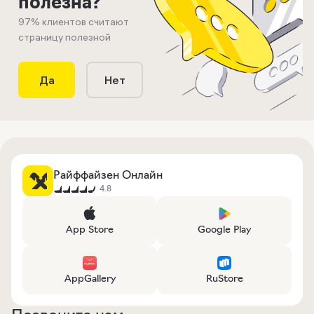
полезна?
97
% клиентов считают
страницу полезной
Да
Нет
Райффайзен Онлайн
4.8
App Store
Google Play
AppGallery
RuStore