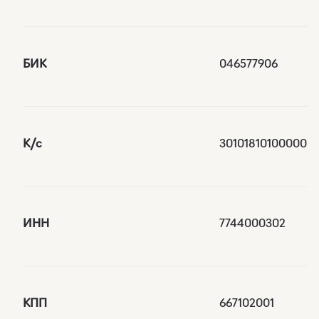
БИК
046577906
К/с
301018101000000
ИНН
7744000302
КПП
667102001