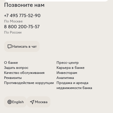
Позвоните нам
Для договоров заключенных с 15 сентября 2025
+7 495 775-52-90
года по 31 октября 2025 года включительно
По Москве
8 800 200-75-57
Карты к расчетному счету
По России
PDF
тарифы с 15 сентября
474.9 Кб
2025 года
Написать в чат
Для договоров, заключенных с 01 ноября 2024
О банке
Пресс-центр
года
Задать вопрос
Карьера в банке
Качество обслуживания
Инвесторам
Карты к расчетному счету
Реквизиты
Аналитика
PDF
Противодействие коррупции
Продажа и аренда
тарифы с 01 ноября
474.1 Кб
недвижимости банка
2024 года
English
Москва
Для договоров, заключенных с 01 октября 2024
по 31 октября 2024 года включительно