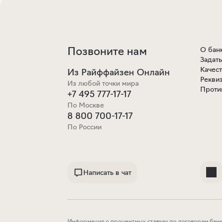
Позвоните нам
О бан
Задат
Качес
Из Райффайзен Онлайн
Рекви
Из любой точки мира
Проти
+7 495 777-17-17
По Москве
8 800 700-17-17
По России
Написать в чат
Информация о процентных ставках по договорам банк