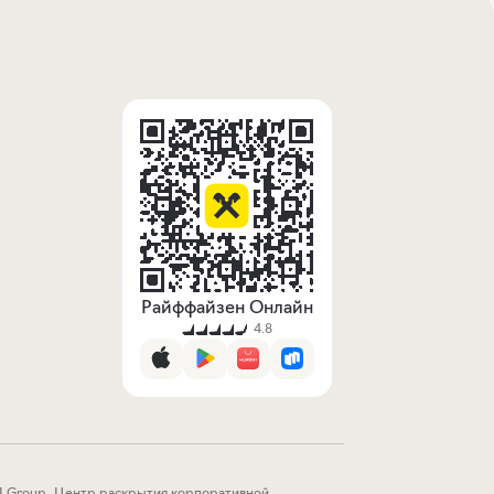
Райффайзен Онлайн
4.8
I Group
.
Центр раскрытия корпоративной