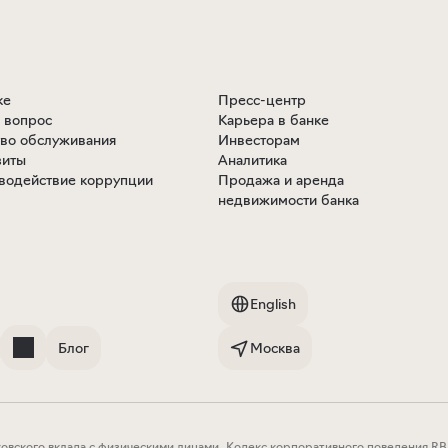
ке
Пресс-центр
ь вопрос
Карьера в банке
тво обслуживания
Инвесторам
зиты
Аналитика
водействие коррупции
Продажа и аренда
недвижимости банка
English
Блог
Москва
овского вклада с физическими лицами
.
Кодекс корпоративного поведения RB