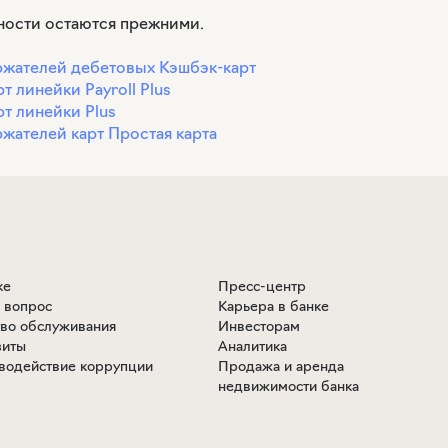
ности остаются прежними.
ржателей дебетовых Кэшбэк-карт
 линейки Payroll Plus
т линейки Plus
жателей карт Простая карта
ке
Пресс-центр
ь вопрос
Карьера в банке
тво обслуживания
Инвесторам
зиты
Аналитика
водействие коррупции
Продажа и аренда
недвижимости банка