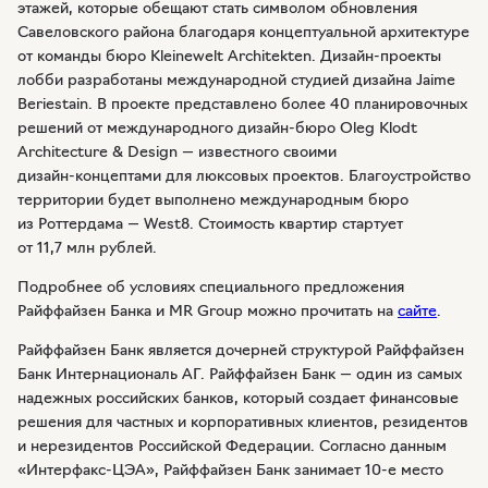
этажей, которые обещают стать символом обновления
Савеловского района благодаря концептуальной архитектуре
от команды бюро Kleinewelt Аrchitekten.
Дизайн-проекты
лобби разработаны международной студией дизайна Jaime
Beriestain. В проекте представлено более 40 планировочных
решений от международного
дизайн-бюро
Oleg Klodt
Architecture & Design — известного своими
дизайн-концептами
для люксовых проектов. Благоустройство
территории будет выполнено международным бюро
из Роттердама — West8. Стоимость квартир стартует
от 11,7 млн рублей.
Подробнее об условиях специального предложения
Райффайзен Банка и MR Group можно прочитать на
сайте
.
Райффайзен Банк является дочерней структурой Райффайзен
Банк Интернациональ АГ. Райффайзен Банк — один из самых
надежных российских банков, который создает финансовые
решения для частных и корпоративных клиентов, резидентов
и нерезидентов Российской Федерации. Согласно данным
«Интерфакс-ЦЭА»
, Райффайзен Банк занимает
10-е
место