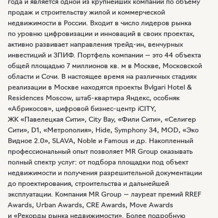
года и является одной из крупнейших компаний по объему
продаж и строительству жилой и коммерческой
недвижимости в России. Входит в число лидеров рынка
по уровню цифровизации и инноваций в своих проектах,
активно развивает направления
трейд-ин
, венчурных
инвестиций и ЗПИФ. Портфель компании — это 44 объекта
общей площадью 7 миллионов кв. м в Москве, Московской
области и Сочи. В настоящее время на различных стадиях
реализации в Москве находятся проекты Bvlgari Hotel &
Residences Moscow,
штаб-квартира
Яндекс, особняк
«Абрикосов», цифровой
бизнес-центр
iCITY,
ЖК «Павелецкая Сити», City Bay, «Фили Сити», «Селигер
Сити», D1, «Метрополия», Hide, Symphony 34, MOD, «Эко
Видное 2.0», SLAVA, Noble и Famous и др. Накопленный
профессиональный опыт позволяет MR Group оказывать
полный спектр услуг: от подбора площадки под объект
недвижимости и получения разрешительной документации
до проектирования, строительства и дальнейшей
эксплуатации. Компания MR Group — лауреат премий RREF
Awards, Urban Awards, CRE Awards, Move Awards
и «Рекорды рынка недвижимости». Более подробную