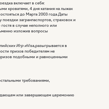
оездка включает в себя:
ми кроватями, 4 дня катания на лыжах
состояться до Марта 2003 года
.
Даты
ку поездки загранпаспортов, страховок и
 гостя в случае неполного или
сьменно изложив вопросы
пийских Игр и
Visa,
разыгрывается в
мости призов победителям не
у призов подобными и равноценными
 остальными требованиями,
вождающем или завершающем церемонию