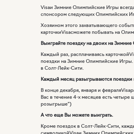
Visaи Зимние Олимпийские Игры всегд
спонсором следующих Олимпийских Игр,
Хозяином этого захватывающего событи
карточки
Visa
сможете побывать на Олим
Выиграйте поездку на двоих на Зимние
Каждый раз, расплачиваясь карточкой
Vi
поездки на Зимние Олимпийские Игры. 
в Солт-Лейк-Сити.
Каждый месяц разыгрываются поездки 
В конце декабря, января и февраля
Visa
р
Вас в течение 4-х месяцев есть четыре 
розыгрыше")
А что еще Вы можете выиграть.
Кроме поездок в Солт-Лейк-Сити, кажд
символикой
Visa
и Зимних Олимпийских 