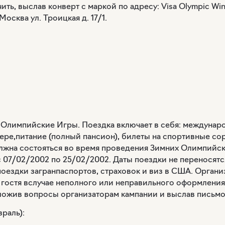
ь, выслав конверт с маркой по адресу: Visa Olympic Win
осква ул. Троицкая д. 17/1.
е Олимпийские Игры. Поездка включает в себя: междунар
мере,питание (полный пансион), билеты на спортивные с
олжна состояться во время проведения Зимних Олимпийск
07/02/2002 по 25/02/2002. Даты поездки не переносятся
 поездки загранпаспортов, страховок и виз в США. Органи
о гостя вслучае неполного или неправильного оформлени
ожив вопросы организаторам кампании и выслав письмо п
враль):