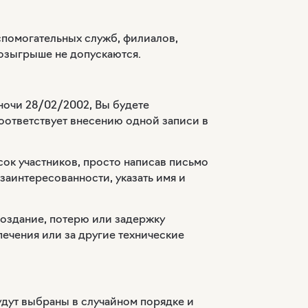
помогательных служб, филиалов,
 розыгрыше не допускаются.
уночи 28/02/2002, Вы будете
оответствует внесению одной записи в
исок участников, просто написав письмо
заинтересованности, указать имя и
поздание, потерю или задержку
печения или за другие технические
удут выбраны в случайном порядке и