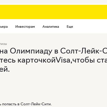
ьера
Инвесторам
Аналитика
Еще
лизы
на Олимпиаду в Солт-Лейк-С
есь карточкойVisa,чтобы ст
ей.
ь попасть в Солт-Лейк-Сити.