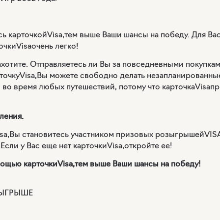
сь карточкой
Visa
,тем выше Ваши шансы на победу. Для Вас
очки
Visa
очень легко!
ахотите. Отправляетесь ли Вы за повседневными покупками
точку
Visa
,Вы можете свободно делать незапланированные
 во время любых путешествий, потому что карточка
Visa
пр
ления.
sa
,Вы становитесь участником призовых розыгрышей
VISA
сли у Вас еще нет карточки
Visa
,откройте ее!
мощью карточки
Visa
,тем выше Ваши шансы на победу!
ЗЫГРЫШЕ