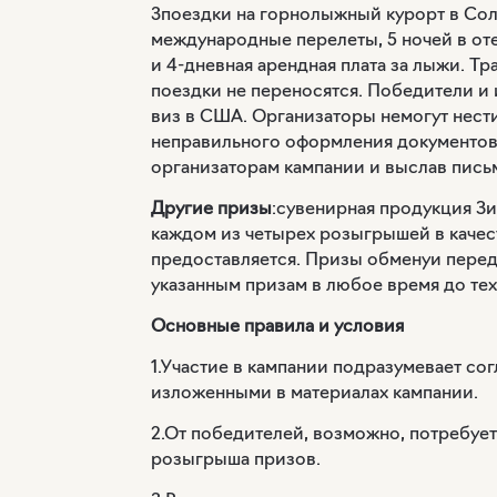
3поездки на горнолыжный курорт в Солт
международные перелеты, 5 ночей в оте
и 4-дневная арендная плата за лыжи. Т
поездки не переносятся. Победители и и
виз в США. Организаторы немогут нести
неправильного оформления документов
организаторам кампании и выслав письм
Другие призы
:
сувенирная продукция З
каждом из четырех розыгрышей в качес
предоставляется. Призы обменуи перед
указанным призам в любое время до тех
Основные правила и условия
1.Участие в кампании подразумевает со
изложенными в материалах кампании.
2.От победителей, возможно, потребу
розыгрыша призов.