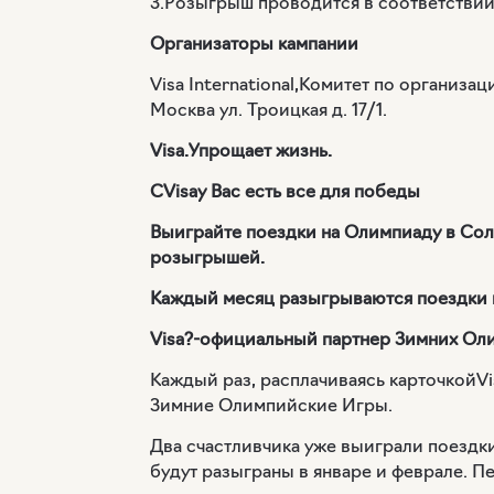
3.Розыгрыш проводится в соответстви
Организаторы кампании
Visa International,Комитет по организ
Москва ул. Троицкая д. 17/1.
Visa
.Упрощает жизнь.
С
Visa
у Вас есть все для победы
Выиграйте поездки на Олимпиаду в Сол
розыгрышей.
Каждый месяц разыгрываются поездки 
Visa?-официальный партнер Зимних Оли
Каждый раз, расплачиваясь карточкой
Vi
Зимние Олимпийские Игры.
Два счастливчика уже выиграли поездки
будут разыграны в январе и феврале. П