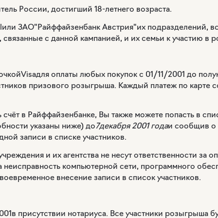
тель России, достигший 18-летнего возраста.
l
или ЗАО"Райффайзенбанк Австрия"их подразделений, вс
, связанные с данной кампанией, и их семьи к участию в
точкой
Visa
для оплаты любых покупок с 01/11/2001 до пол
астников призового розыгрыша. Каждый платеж по карте с
сть счёт в Райффайзенбанке, Вы также можете попасть в сп
обности указаны ниже) до
7декабря 2001 года
и сообщив о 
дной записи в списке участников.
чреждения и их агентства не несут ответственности за о
за неисправность компьютерной сети, программного обес
своевременное внесение записи в список участников.
001
в присутствии нотариуса. Все участники розыгрыша б