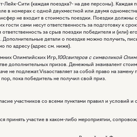
-Лейк-Сити (каждая поездка?- на две персоны). Каждая п
ле в номерах с одной двухместной или двумя одноместны
рансфер не входит в стоимость поездки. Поездки должны 
х гости сами несут ответственность за подготовку к сро
 ответственность за срыв поездки победителя и (или) его
. Дополнительные детали о поездке можно получить, пи
о по адресу (адрес см. ниже).
имних Олимпийских Игр,
100свитеров с символикой Олим
тве дополнительных призов. Денежный эквивалент стои
аче не подлежат.
Visa
оставляет за собой право на замен
 пор, пока победитель не получил свой приз.
гласие участников со всеми пунктами правил и условий и
ется принять участие в каком-либо мероприятии, сопро