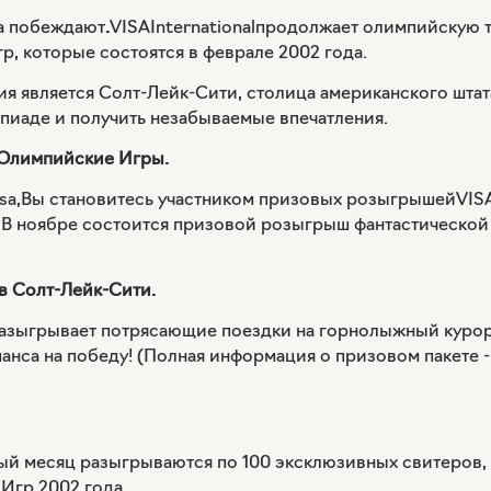
а побеждают
.
VISAInternational
продолжает олимпийскую тр
 которые состоятся в феврале 2002 года.
я является Солт-Лейк-Сити, столица американского штат
пиаде и получить незабываемые впечатления.
 Олимпийские Игры.
sa
,Вы становитесь участником призовых розыгрышей
VISA
В ноябре состоится призовой розыгрыш фантастической 
в Солт-Лейк-Сити.
азыгрывает потрясающие поездки на горнолыжный курорт
шанса на победу! (Полная информация о призовом пакете 
ый месяц разыгрываются по 100 эксклюзивных свитеров, 
Игр 2002 года.