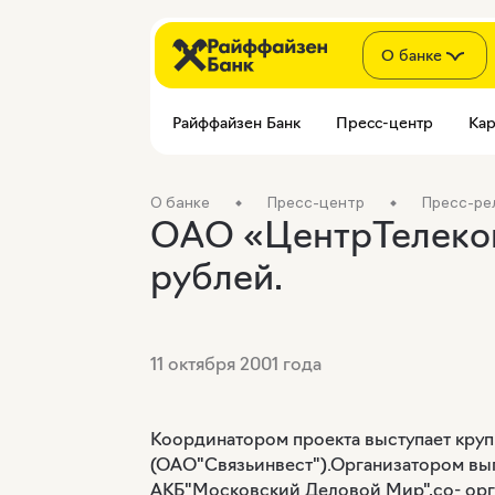
О банке
Райффайзен Банк
Пресс-центр
Кар
О банке
Пресс-центр
Пресс-ре
ОАО «ЦентрТелеком
рублей.
11 октября 2001 года
Координатором проекта выступает кру
(ОАО"Связьинвест").Организатором вып
АКБ"Московский Деловой Мир",со- орг