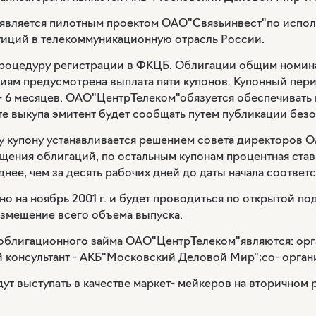
является пилотным проектом ОАО"Связьинвест"по испо
тиций в телекоммуникационную отрасль России.
процедуру регистрации в ФКЦБ. Облигации общим номин
циям предусмотрена выплата пяти купонов. Купонный пери
- 6 месяцев. ОАО"ЦентрТелеком"обязуется обеспечивать
те выкупа эмитент будет сообщать путем публикации без
у купону устанавливается решением совета директоров О
ещения облигаций, по остальным купонам процентная ста
ее, чем за десять рабочих дней до даты начала соответ
о на ноябрь 2001 г. и будет проводиться по открытой п
азмещение всего объема выпуска.
 облигационного займа ОАО"ЦентрТелеком"являются: ор
 консультант - АКБ"Московский Деловой Мир";со- органи
дут выступать в качестве маркет- мейкеров на вторично