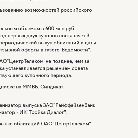
льзованию возможностей российского
альным объемом в 600 млн руб.
од первых двух купонов составляет 3
 периодический выкуп облигаций в даты
отзывной оферты в газете"Ведомости".
АО"ЦентрТелеком"не позднее, чем за
вка устанавливается решением совета
ствующего купонного периода.
одписке на ММВБ. Синдикат
ганизатор выпуска ЗАО"Райффайзенбанк
затор - ИК"Тройка Диалог".
м рынке облигаций ОАО"ЦентрТелеком".