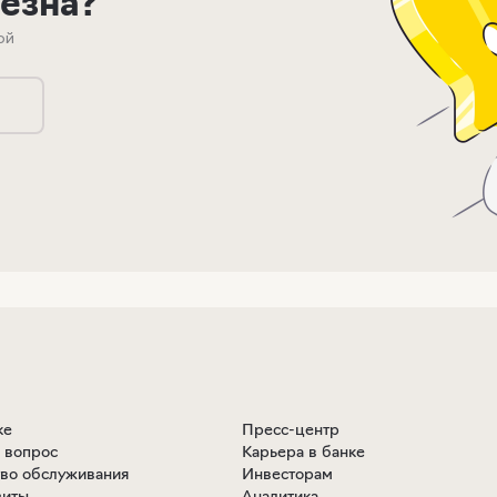
лезна?
ой
ке
Пресс-центр
ь вопрос
Карьера в банке
тво обслуживания
Инвесторам
зиты
Аналитика