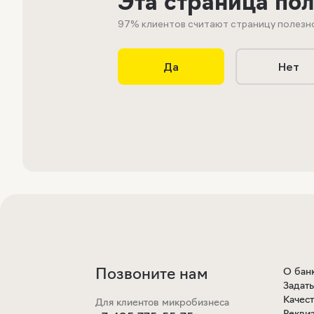
Эта страница по
97
% клиентов считают страницу полезн
Да
Нет
Позвоните нам
О бан
Задат
Качес
Для клиентов микробизнеса
Рекви