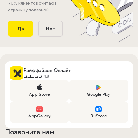
70
% клиентов считают
страницу полезной
Да
Нет
Райффайзен Онлайн
4.8
App Store
Google Play
AppGallery
RuStore
Позвоните нам