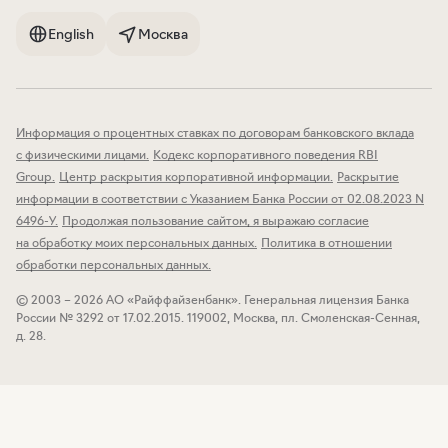
в качестве профессионального
English
Москва
участника рынка ценных бумаг
Дата размещения на сайте
11.04.2025 г.
Информация о процентных ставках по договорам банковского вклада
с физическими лицами
.
Кодекс корпоративного поведения RBI
Регламент принятия АО
PDF
Group
.
Центр раскрытия корпоративной информации
.
Раскрытие
«Райффайзенбанк» решения
информации в соответствии с Указанием Банка России от 02.08.2023 N
о признании физического лица
6496-У
.
Продолжая пользование сайтом, я выражаю согласие
квалифицированным инвестором
на обработку моих персональных данных
.
Политика в отношении
Дата размещения 27.08.2025 г.
обработки персональных данных
.
Время размещения 14:30.
© 2003 – 2026 АО «Райффайзенбанк».
Генеральная лицензия Банка
Действует с 26.08.2025 г. Период
России № 3292 от 17.02.2015.
119002, Москва, пл. Смоленская-Сенная,
актуальности – до 31.12.2025 г.
д. 28.
Описание вносимых изменений от 27
PDF
августа 2025 г. в Регламент принятия