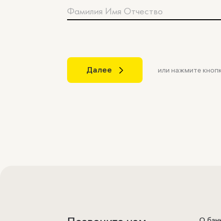
Фамилия Имя Отчество
Далее
или нажмите кноп
О бан