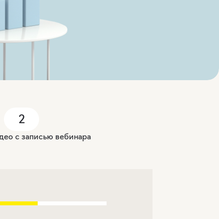
2
део с записью вебинара