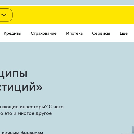
м
Кредиты
Страхование
Ипотека
Сервисы
Еще
ципы
стиций»
инающие инвесторы? С чего
о это и многое другое
о личным финансам,