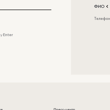
ФИО
Телефо
Enter
ку
ке
Пресс-центр