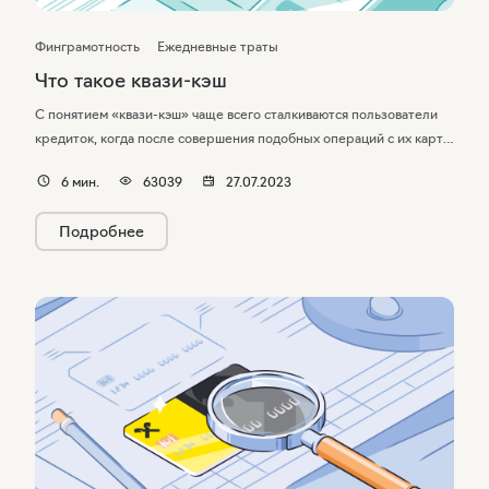
Финграмотность
Ежедневные траты
Что такое квази-кэш
С понятием «квази-кэш» чаще всего сталкиваются пользователи
кредиток, когда после совершения подобных операций с их карты
списывают комиссию. Но и держателям дебетовых карт полезно
6
мин.
63039
27.07.2023
знать, что такое quasi-cash, ведь по таким платежам они
не получат кэшбэк. Что такое квази-кэш? Почему за эти операции
Подробнее
по кредиткам банки берут комиссию? Как пользоваться картой без
переплат? Читайте об этом в нашем материале.