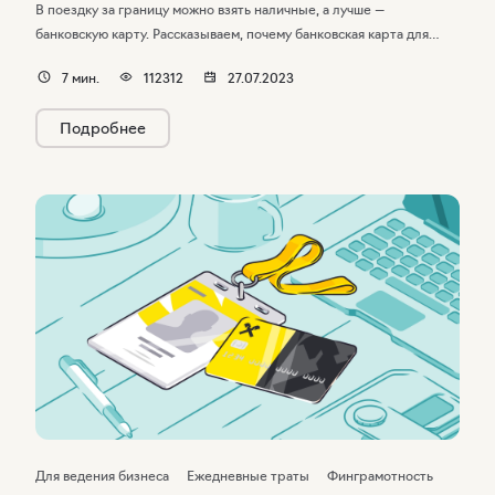
В поездку за границу можно взять наличные, а лучше —
банковскую карту. Рассказываем, почему банковская карта для
путешествий удобнее, как снять деньги за границей, как
7
мин.
112312
27.07.2023
расплачиваться и в каких странах мира работают карты
российских банков.
Подробнее
Для ведения бизнеса
Ежедневные траты
Финграмотность