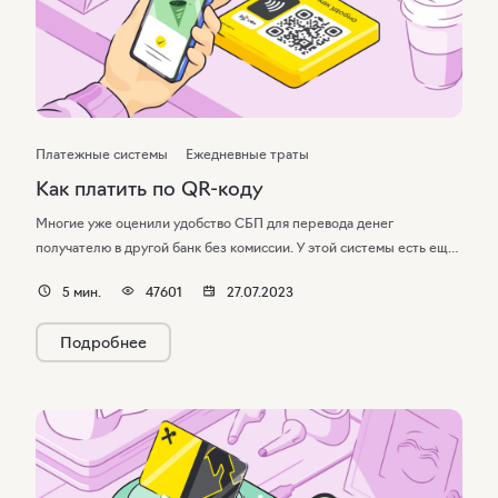
Платежные системы
Ежедневные траты
Как платить по QR-коду
Многие уже оценили удобство СБП для перевода денег
получателю в другой банк без комиссии. У этой системы есть еще
одна полезная функция, о которой знают не все: возможность
5
мин.
47601
27.07.2023
бесконтактной оплаты в магазинах по QR-коду. Рассказываем, как
устроена оплата по QR-коду и в чем особенности этой
Подробнее
бесконтактной системы.