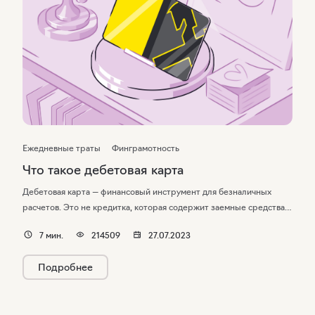
Ежедневные траты
Финграмотность
Что такое дебетовая карта
Дебетовая карта — финансовый инструмент для безналичных
расчетов. Это не кредитка, которая содержит заемные средства:
для нее нет сроков пополнения, за пользование средствами
7
мин.
214509
27.07.2023
не начисляются проценты. Простыми словами, дебетовая карта —
это ваши личные средства, размещенные на банковском счете.
Подробнее