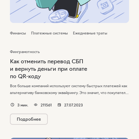
Финансы
Платежные системы
Ежедневные траты
Финграмотность
Как отменить перевод СБП
и вернуть деньги при оплате
по QR-коду
Все больше компаний используют систему быстрых платежей как
альтернативу банковскому эквайрингу. Это значит, что покупатели
могут оплачивать товары и услуги с помощью телефона в обычных
3
мин.
211561
27.07.2023
торговых точках и интернет-магазинах. Рассказываем, как вернуть
деньги при отказе от покупки, и можно ли отменить перевод СБП
Подробнее
после его совершения.