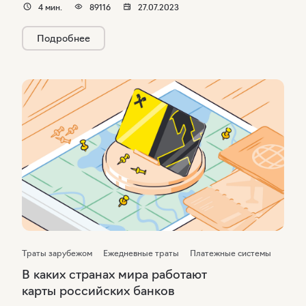
4
мин.
89116
27.07.2023
необходимость отменили, но право контролировать пенсионные
накопления осталось.
Подробнее
Траты зарубежом
Ежедневные траты
Платежные системы
В каких странах мира работают
карты российских банков