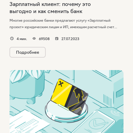
Зарплатный клиент: почему это
выгодно и как сменить банк
Многие российские банки предлагают услугу «Зарплатный
проект» юридическим лицам и ИП, имеющим расчетный счет
в банке. Она позволяет перечислять заработную плату
4
мин.
69508
27.07.2023
сотрудникам по специальному тарифу — меньшему, чем
стандартная комиссия за вывод средств на банковские карты
Подробнее
физических лиц. Держатели зарплатных карт входят в группу
специальных клиентов банков и пользуются определенными
льготами.