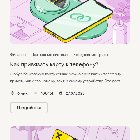
Финансы
Платежные системы
Ежедневные траты
Как привязать карту к телефону?
Любую банковскую карту сейчас можно привязать к телефону —
причем, как к его номеру, так и к самому устройству. Это дает
сразу два преимущества: во-первых, позволяет мгновенно
6
мин.
100451
27.07.2023
узнавать обо всех операциях, проведенных с помощью карты,
а во-вторых, позволяет оплачивать покупки одним только
Подробнее
смартфоном.