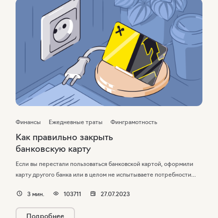
Финансы
Ежедневные траты
Финграмотность
Как правильно закрыть
банковскую карту
Если вы перестали пользоваться банковской картой, оформили
карту другого банка или в целом не испытываете потребности
в «пластике» — карту нужно закрыть. Карта не «закроется сама»
3
мин.
103711
27.07.2023
по истечении срока действия: сборы за годовое обслуживание,
мобильный банк, пени за не до конца погашенный кредит
Подробнее
продолжат начисляться до закрытиякарточного счета.