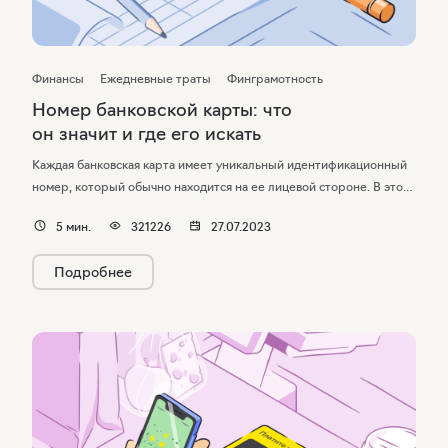
Финансы
Ежедневные траты
Финграмотность
Номер банковской карты: что
он значит и где его искать
Каждая банковская карта имеет уникальный идентификационный
номер, который обычно находится на ее лицевой стороне. В этой
комбинации цифр закодировано множество информации —
5
мин.
321226
27.07.2023
от типа платежной системы до данных о банке-эмитенте, который
выпустил это платежное средство. Разбираемся, для чего нужен
Подробнее
номер банковской карты, что он означает и где его можно найти
на платежных средствах разных банков.