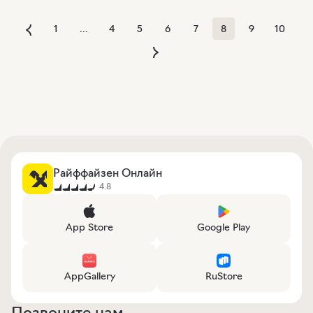
1
...
4
5
6
7
8
9
10
Райффайзен Онлайн
4.8
App Store
Google Play
AppGallery
RuStore
Позвоните нам