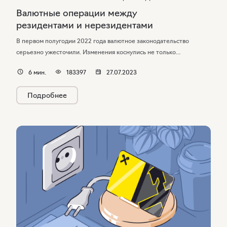
Валютные операции между
резидентами и нерезидентами
В первом полугодии 2022 года валютное законодательство
серьезно ужесточили. Изменения коснулись не только
организаций внешнеэкономической деятельности,
6
мин.
183397
27.07.2023
но и физических лиц, которые имеют счета за рубежом или
обмениваются платежами с иностранцами. Рассказываем, какие
Подробнее
операции разрешены сегодня, и что грозит за нарушение новых
правил.