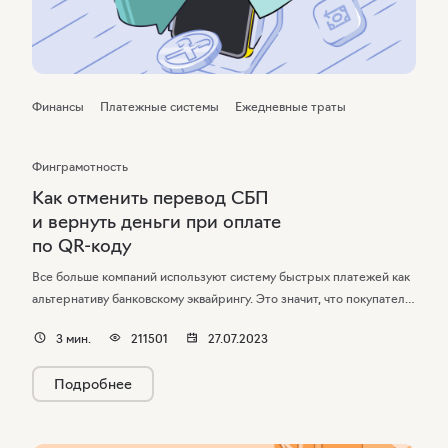
Финансы
Платежные системы
Ежедневные траты
Финграмотность
Как отменить перевод СБП
и вернуть деньги при оплате
по QR-коду
Все больше компаний используют систему быстрых платежей как
альтернативу банковскому эквайрингу. Это значит, что покупатели
могут оплачивать товары и услуги с помощью телефона в обычных
3
мин.
211501
27.07.2023
торговых точках и интернет-магазинах. Рассказываем, как вернуть
деньги при отказе от покупки, и можно ли отменить перевод СБП
Подробнее
после его совершения.