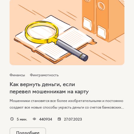
Финансы
Финграмотность
Как вернуть деньги, если
перевел мошенникам на карту
Мошенники становятся все более изобретательными и постоянно
создают все новые способы украсть деньги со счетов банковских
пользователей. Но в некоторых ситуациях им даже не приходится
5
мин.
440934
27.07.2023
ничего красть — люди сами отправляют им свои средства, будучи
уверенными, что они просто оплачивают какую-либо покупку или
Подробнее
переводят деньги на благотворительность.