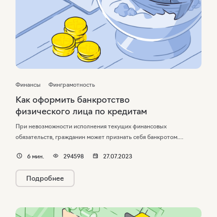
Финансы
Финграмотность
Как оформить банкротство
физического лица по кредитам
При невозможности исполнения текущих финансовых
обязательств, гражданин может признать себя банкротом.
Рассказываем, что такое банкротство физических лиц, кто может
6
мин.
294598
27.07.2023
инициировать процедуру и какие последствия это имеет для
самого банкрота и его родственников.
Подробнее