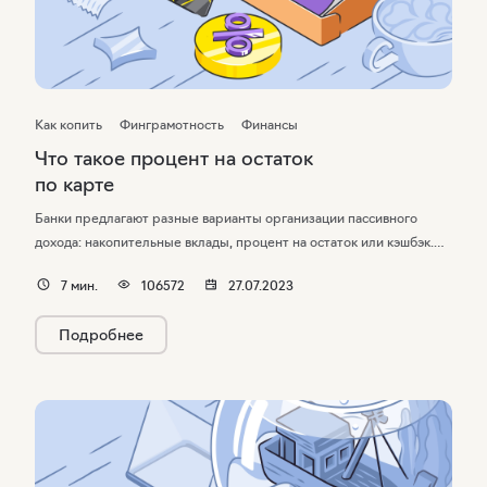
Как копить
Финграмотность
Финансы
Что такое процент на остаток
по карте
Банки предлагают разные варианты организации пассивного
дохода: накопительные вклады, процент на остаток или кэшбэк.
Разберем, в чем особенность процента с остатка, как
7
мин.
106572
27.07.2023
он начисляется и будет ли он выгоднее других способов
приумножить деньги на счете.
Подробнее