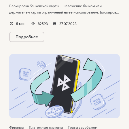
Блокировка банковской карты — наложение банком или
держателем карты ограничений на ее использование. Блокировка
карты может быть добровольной, технической, вынужденной
5
мин.
82593
27.07.2023
и не обязательно связана с блокировкой счета. Рассказываем,
почему блокируется карта и как ее разблокировать.
Подробнее
Финансы
Платежные системы
Траты зарубежом