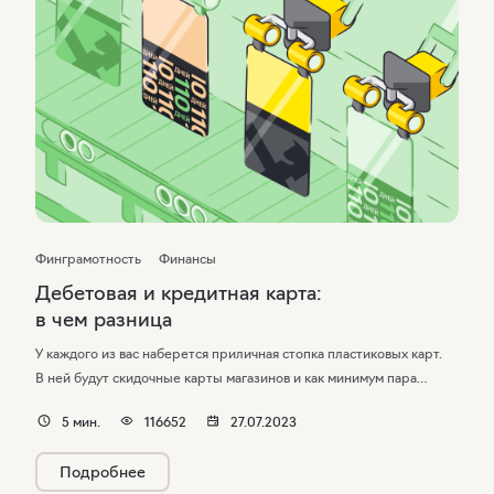
Финграмотность
Финансы
Дебетовая и кредитная карта:
в чем разница
У каждого из вас наберется приличная стопка пластиковых карт.
В ней будут скидочные карты магазинов и как минимум пара
банковских. Дебетовые банковские карты есть у многих, чего
5
мин.
116652
27.07.2023
нельзя сказать о кредитных. Разберемся, чем они отличаются
и какие возможности открывают перед владельцами.
Подробнее