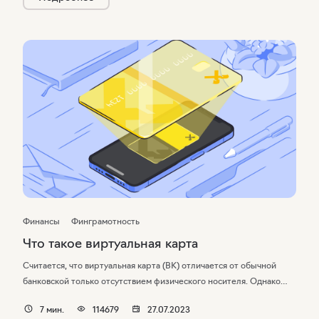
Финансы
Финграмотность
Что такое виртуальная карта
Считается, что виртуальная карта (ВК) отличается от обычной
банковской только отсутствием физического носителя. Однако
у этих платежных средств есть ряд важных отличий. Рассказали
7
мин.
114679
27.07.2023
о них в этой статье, а еще объяснили, чем хороша и как работает