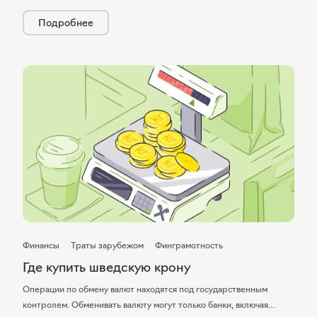
виртуальная форма.
Подробнее
Финансы
Траты зарубежом
Финграмотность
Где купить шведскую крону
Операции по обмену валют находятся под государственным
контролем. Обменивать валюту могут только банки, включая