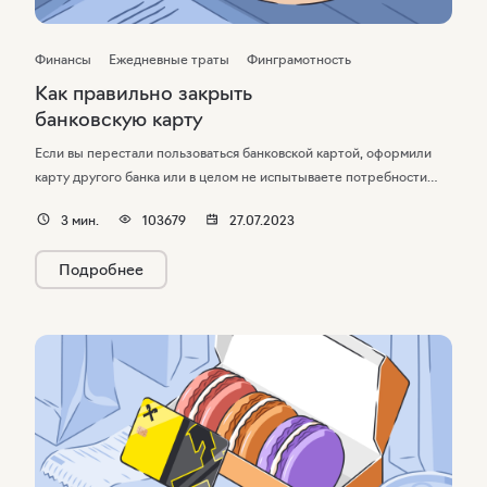
Финансы
Ежедневные траты
Финграмотность
Как правильно закрыть
банковскую карту
Если вы перестали пользоваться банковской картой, оформили
карту другого банка или в целом не испытываете потребности
в «пластике» — карту нужно закрыть. Карта не «закроется сама»
3
мин.
103679
27.07.2023
по истечении срока действия: сборы за годовое обслуживание,
мобильный банк, пени за не до конца погашенный кредит
Подробнее
продолжат начисляться до закрытиякарточного счета.
Рассказываем, как правильно закрыть неиспользуемую
банковскую карту и привязанный к ней счет.