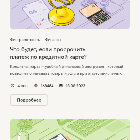
Финграмотность
Финансы
Что будет, если просрочить
платеж по кредитной карте?
Кредитная карта — удобный финансовый инструмент, который
позволяет оплачивать товары и услуги при отсутствии личных
средств. Не придется оформлять кредит или брать в долг
4
мин.
168464
18.08.2023
у друзей. Сумму, потраченную с карты, необходимо вернуть
в установленный срок. За нарушение этого требования
Подробнее
предусмотрены штрафные санкции. Расскажем, что будет, если
просрочить платеж по кредитной карте.