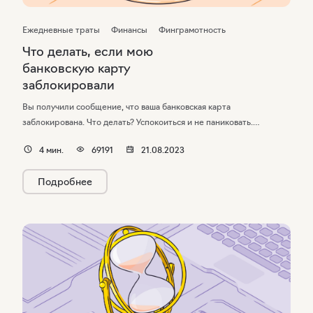
Ежедневные траты
Финансы
Финграмотность
Что делать, если мою
банковскую карту
заблокировали
Вы получили сообщение, что ваша банковская карта
заблокирована. Что делать? Успокоиться и не паниковать.
Блокировка означает, что деньги остаются в сохранности
4
мин.
69191
21.08.2023
и недоступны для третьих лиц. Необходимо просто разобраться
в ситуации.
Подробнее