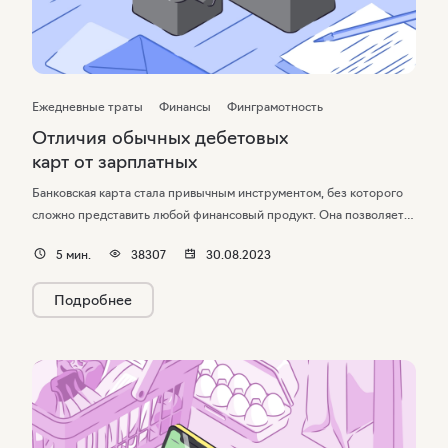
Ежедневные траты
Финансы
Финграмотность
Отличия обычных дебетовых
карт от зарплатных
Банковская карта стала привычным инструментом, без которого
сложно представить любой финансовый продукт. Она позволяет
не носить с собой наличные, удобно расплачиваться за товары
5
мин.
38307
30.08.2023
и услуги, класть на счет и снимать деньги, совершать переводы
в банкоматах и пр. Существует несколько видов банковских карт.
Подробнее
И если разница между кредитными и дебетовыми понятна сразу,
то различия между дебетовыми и зарплатными стоит
рассмотреть подробнее, чем мы и займемся в этой статье.