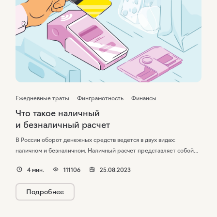
Ежедневные траты
Финграмотность
Финансы
Что такое наличный
и безналичный расчет
В России оборот денежных средств ведется в двух видах:
наличном и безналичном. Наличный расчет представляет собой
прямую передачу денег продавцу «из рук в руки», безналичный
4
мин.
111106
25.08.2023
осуществляется банковским переводом между двумя счетами.
Подробнее