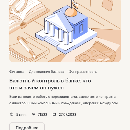
Финансы
Для ведения бизнеса
Финграмотность
Валютный контроль в банке: что
это и зачем он нужен
Если вы ведете работу с нерезидентами, заключаете контракты
с иностранными компаниями и гражданами, операции между вами
проходят через отдел валютного контроля. Такая деятельность
5
мин.
71522
27.07.2023
проверяется надзору согласно Федеральному закону № 173
«О валютном регулировании и контроле» и инструкции Банка
Подробнее
России № 181-И.