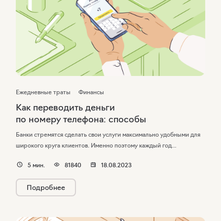
Ежедневные траты
Финансы
Как переводить деньги
по номеру телефона: способы
Банки стремятся сделать свои услуги максимально удобными для
широкого круга клиентов. Именно поэтому каждый год
появляются все новые варианты оплаты товаров и услуг,
5
мин.
81840
18.08.2023
перечисления денег с карты на карту и т. д. В этой статье
мы расскажем, какие существуют варианты перевода средств
Подробнее
по номеру телефона, а также рассмотрим особенности каждого
из них.