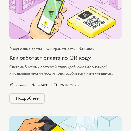
Ежедневные траты
Финграмотность
Финансы
Как работает оплата по QR-коду
Система быстрых платежей стала удобной альтернативой
и позволила многим людям приспособиться к изменившимся
условиям и продолжить оплачивать покупки, не доставая пластик.
5
мин.
57438
25.08.2023
В этой статье разберемся, как работает оплата через QR-код
с помощью СБП.
Подробнее