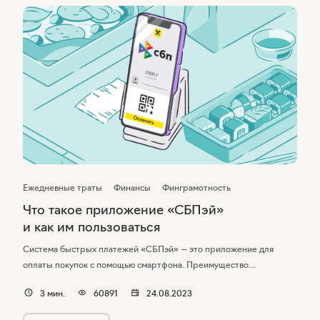
Ежедневные траты
Финансы
Финграмотность
Что такое приложение «СБПэй»
и как им пользоваться
Система быстрых платежей «СБПэй» — это приложение для
оплаты покупок с помощью смартфона. Преимущество
программы в том, что она разработана и действует в России,
3
мин.
60891
24.08.2023
поэтому транзакции не зависят от международных платежных
систем.